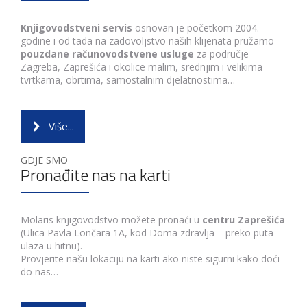
Knjigovodstveni servis
osnovan je početkom 2004.
godine i od tada na zadovoljstvo naših klijenata pružamo
pouzdane računovodstvene usluge
za područje
Zagreba, Zaprešića i okolice malim, srednjim i velikima
tvrtkama, obrtima, samostalnim djelatnostima…
Više...
GDJE SMO
Pronađite nas na karti
Molaris knjigovodstvo možete pronaći u
centru Zaprešića
(Ulica Pavla Lončara 1A, kod Doma zdravlja – preko puta
ulaza u hitnu).
Provjerite našu lokaciju na karti ako niste sigurni kako doći
do nas…