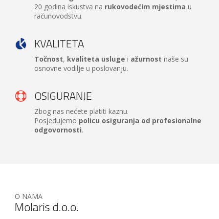
20 godina iskustva na
rukovodećim mjestima
u
računovodstvu.
KVALITETA
Točnost
,
kvaliteta usluge
i
ažurnost
naše su
osnovne vodilje u poslovanju.
OSIGURANJE
Zbog nas nećete platiti kaznu.
Posjedujemo
policu osiguranja od profesionalne
odgovornosti
.
O NAMA
Molaris d.o.o.