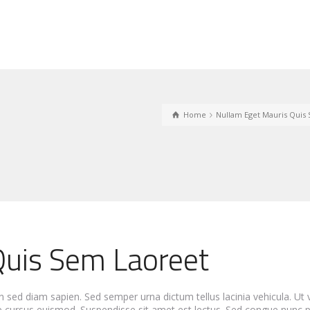
Home
Nullam Eget Mauris Quis
Quis Sem Laoreet
n sed diam sapien. Sed semper urna dictum tellus lacinia vehicula. Ut v
ae cursus euismod. Suspendisse sit amet est lectus.
Sed congue nunc p