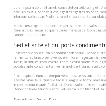
Lorem ipsum dolor sit amet, consectetuer adipiscing elit. 
ridiculus mus. Donec velit est, egestas egestas dolor et, mo
interdum sollicitudin. Proin hendrerit massa non tortor ultr
Morbi cursus ipsum at nunc semper, sit amet convallis purus 
Nam ultrices metus ac quam varius malesuada. Donec iaculis ip
Donec non metus nibh.
Sed et ante at dui porta condiment
Pellentesque sollicitudin bibendum scelerisque. Donec auctor e
fermentum ullamcorper viverra, enim lorem egestas nisl, ne
luctus, in rutrum justo viverra. Etiam dictum mattis felis, e
sodales ante condimentum vel. In mollis elit diam, iaculis vo
Proin dapibus, nunc ac tempor venenatis, tellus tortor hend
egestas vitae felis. Quisque facilisis magna id tortor males
in consectetur mauris facilisis at. Donec sollicitudin venenat
Donec posuere faucibus ante, vel viverra nunc blandit ut. In
juratastatura
Standard Posts