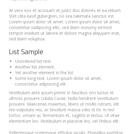
At vero eos et accusam et justo duo dolores et ea rebum.
Stet clita kasd gubergren, no sea takimata sanctus est
Lorem ipsum dolor sit amet. Lorem ipsum dolor sit amet,
consetetur sadipscing elitr, sed diam nonumy eirmod
tempor invidunt ut labore et dolore magna aliquyam erat,
sed diam voluptua.
List Sample
Unordered list test
Another list element.
Yet another element in the list.
Some long text. Lorem ipsum dolor sit amet,
consectetur adipisicing elit.
Vestibulum ante ipsum primis in faucibus orci luctus et
ultrices posuere cubilia Curae; Nulla hendrerit vestibulum
posuere. Maecenas maximus, libero ut mollis rutrum, elit
nisi vulputate nisi, ac tincidunt massa odio id mi. In nisl
tortor, ornare ac fermentum et, sagittis in lectus. Ut vitae
elementum leo. Vestibulum in placerat leo, vel finibus elit.
Pellentesque scelerisque efficitur iaculis. Phasellus porttitor,