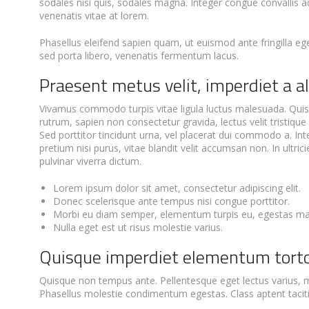
sodales nisi quis, sodales magna. Integer congue convallis a
venenatis vitae at lorem.
Phasellus eleifend sapien quam, ut euismod ante fringilla eget
sed porta libero, venenatis fermentum lacus.
Praesent metus velit, imperdiet a al
Vivamus commodo turpis vitae ligula luctus malesuada. Quisqu
rutrum, sapien non consectetur gravida, lectus velit tristique
Sed porttitor tincidunt urna, vel placerat dui commodo a. In
pretium nisi purus, vitae blandit velit accumsan non. In ult
pulvinar viverra dictum.
Lorem ipsum dolor sit amet, consectetur adipiscing elit.
Donec scelerisque ante tempus nisi congue porttitor.
Morbi eu diam semper, elementum turpis eu, egestas m
Nulla eget est ut risus molestie varius.
Quisque imperdiet elementum tortor
Quisque non tempus ante. Pellentesque eget lectus varius, mo
Phasellus molestie condimentum egestas. Class aptent taciti 