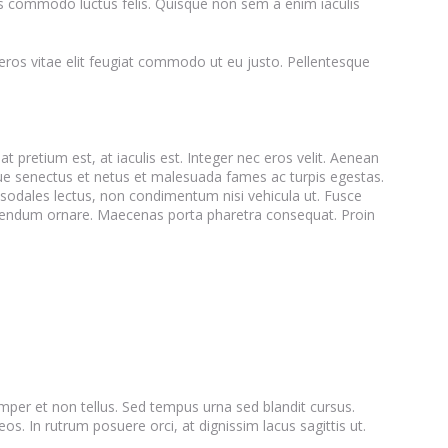
tus commodo luctus felis. Quisque non sem a enim iaculis
d eros vitae elit feugiat commodo ut eu justo. Pellentesque
pretium est, at iaculis est. Integer nec eros velit. Aenean
stique senectus et netus et malesuada fames ac turpis egestas.
r sodales lectus, non condimentum nisi vehicula ut. Fusce
a bibendum ornare. Maecenas porta pharetra consequat. Proin
mper et non tellus. Sed tempus urna sed blandit cursus.
. In rutrum posuere orci, at dignissim lacus sagittis ut.