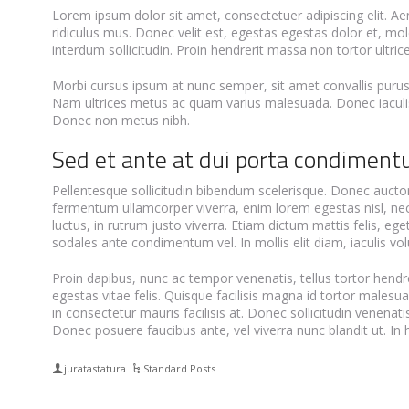
Lorem ipsum dolor sit amet, consectetuer adipiscing elit. 
ridiculus mus. Donec velit est, egestas egestas dolor et, mo
interdum sollicitudin. Proin hendrerit massa non tortor ultr
Morbi cursus ipsum at nunc semper, sit amet convallis purus 
Nam ultrices metus ac quam varius malesuada. Donec iaculis ip
Donec non metus nibh.
Sed et ante at dui porta condiment
Pellentesque sollicitudin bibendum scelerisque. Donec auctor e
fermentum ullamcorper viverra, enim lorem egestas nisl, ne
luctus, in rutrum justo viverra. Etiam dictum mattis felis, e
sodales ante condimentum vel. In mollis elit diam, iaculis vo
Proin dapibus, nunc ac tempor venenatis, tellus tortor hend
egestas vitae felis. Quisque facilisis magna id tortor males
in consectetur mauris facilisis at. Donec sollicitudin venenat
Donec posuere faucibus ante, vel viverra nunc blandit ut. In
juratastatura
Standard Posts