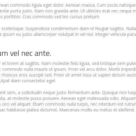
Aenean commodo ligula eget dolor. Aenean massa. Cum sociis natoque 
lestie porta justo. Nam non gravida ante. Ut ultricies erat nec neque 
ices porttitor. Cras commodo sed leo cursus pretium.
scelerisque. Suspendisse condimentum diam id feugiat sagittis. Nullam
sum eu justo ullamcorper volutpat in vel nisl. Integer vehicula purus 
um vel nec ante.
t lorem at sagittis. Nam molestie felis ligula, sed tristique sem pulvin
c commodo nulla mauris ut ipsum. Proin vel arcu dolor. Morbi imperdi
get rhoncus eros suscipit sed. Proin sit amet risus ut sapien dictum au
lutpat diam consectetur eget.
rerit sem, a sollicitudin neque justo fermentum ante. Quisque non t
uada, at molestie purus posuere. Aenean eget malesuada odio. Aliquam 
is orci vel aliquet. Etiam commodo nulla turpis, nec interdum est rutru
 hac habitasse platea dictumst. Maecenas mollis eu metus et eleifend. 