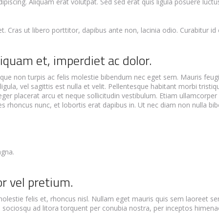
dipiscing. Aliquam erat volutpat. Sed sed erat quis ligula posuere luc
. Cras ut libero porttitor, dapibus ante non, lacinia odio. Curabitur i
iquam et, imperdiet ac dolor.
e non turpis ac felis molestie bibendum nec eget sem. Mauris feugiat 
 ligula, vel sagittis est nulla et velit. Pellentesque habitant morbi tri
teger placerat arcu et neque sollicitudin vestibulum. Etiam ullamcorpe
ricies rhoncus nunc, et lobortis erat dapibus in. Ut nec diam non null
agna.
 vel pretium.
lestie felis et, rhoncus nisl. Nullam eget mauris quis sem laoreet se
sociosqu ad litora torquent per conubia nostra, per inceptos himenaeos